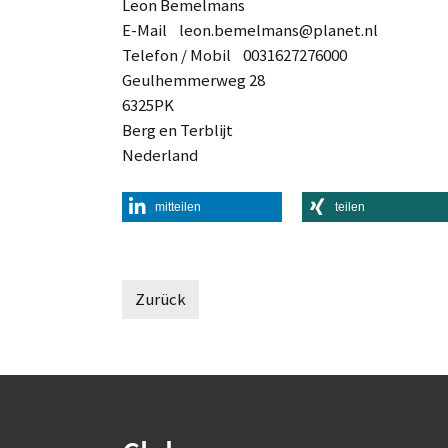
Leon Bemelmans
E-Mail leon.bemelmans@planet.nl
Telefon / Mobil 0031627276000
Geulhemmerweg 28
6325PK
Berg en Terblijt
Nederland
mitteilen
teilen
Zurück