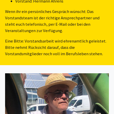
Vorstand: Hermann Ahrens
Wenn ihr ein persönliches Gespräch wünscht: Das
Vorstandsteam ist der richtige Ansprechpartner und
steht euch telefonisch, per E-Mail oder bei den
Veranstaltungen zur Verfügung.
Eine Bitte: Vorstandsarbeit wird ehrenamtlich geleistet.
Bitte nehmt Rücksicht darauf, dass die
Vorstandsmitglieder noch voll im Berufsleben stehen.